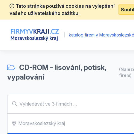
Tato stránka používá cookies na vylepšení
Souh
vašeho uživatelského zážitku.
|
katalog firem v Moravskoslezské
CD-ROM - lisování, potisk,
(Nale
vypalování
firem)