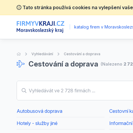
Tato stránka používá cookies na vylepšení vaše
|
katalog firem v Moravskoslez
Úvodní stránka
Vyhledávání
Cestování a doprava
Cestování a doprava
(Nalezeno
2 7
Autobusová doprava
Cestovní ka
Hotely - služby jiné
Informační