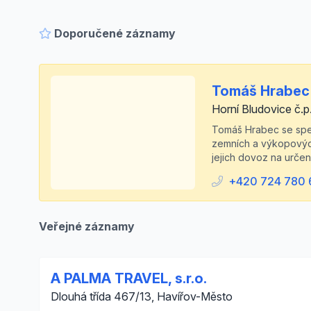
Doporučené záznamy
Tomáš Hrabec
Horní Bludovice č.p
Tomáš Hrabec se speci
zemních a výkopových 
jejich dovoz na určen
+420 724 780 
Veřejné záznamy
A PALMA TRAVEL, s.r.o.
Dlouhá třída 467/13, Havířov-Město