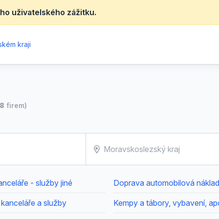
ho uživatelského zážitku.
ském kraji
28
firem)
nceláře - služby jiné
 kanceláře a služby
Kempy a tábory, vybavení, ap