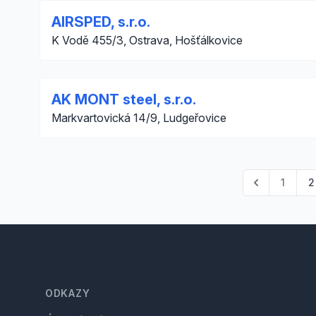
AIRSPED, s.r.o.
K Vodě 455/3, Ostrava, Hošťálkovice
AK MONT steel, s.r.o.
Markvartovická 14/9, Ludgeřovice
1
2
Footer
ODKAZY