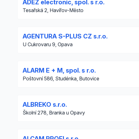
ADEZ electronic, spol. s r.o.
Tesařská 2, Havířov-Město
AGENTURA S-PLUS CZ s.r.o.
U Cukrovaru 9, Opava
ALARM E + M, spol. s r.o.
Poštovní 586, Studénka, Butovice
ALBREKO s.r.o.
Školní 278, Branka u Opavy
ALCAM PROFI s.r.o.