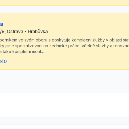
la
/9, Ostrava - Hrabůvka
borníkem ve svém oboru a poskytuje komplexní služby v oblasti stave
íky jsme specializováni na zednické práce, včetně stavby a renova
 také kompletní mont...
340