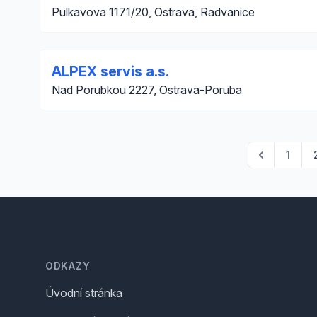
Pulkavova 1171/20, Ostrava, Radvanice
ALPEX servis a.s.
Nad Porubkou 2227, Ostrava-Poruba
1
Footer
ODKAZY
Úvodní stránka