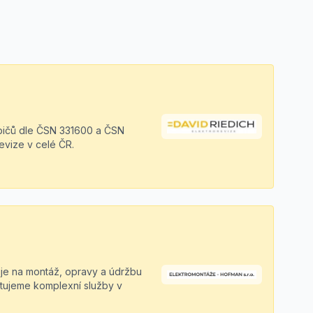
řebičů dle ČSN 331600 a ČSN
evize v celé ČR.
je na montáž, opravy a údržbu
ytujeme komplexní služby v