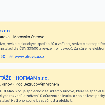
.r.o.
strava - Moravská Ostrava
ze, revize elektrických spotřebičů a zařízení, revize elektrospot
oinstalací dle ČSN 331500 a revize hromosvodů. Zajišťujeme elektror
550
www.elrevize.cz
ŽE - HOFMAN s.r.o.
0, Krnov - Pod Bezručovým vrchem
MAN s.r.o. je společnost se sídlem v Krnově, která se specializu
ckých rozvodů a zařízení. S důrazem na kvalitu a spolehlivost posk
stalací. Naší prioritou je bezpečnost a efektivit...