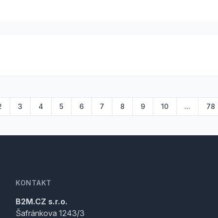
2
3
4
5
6
7
8
9
10
...
78
KONTAKT
B2M.CZ s.r.o.
Šafránkova 1243/3