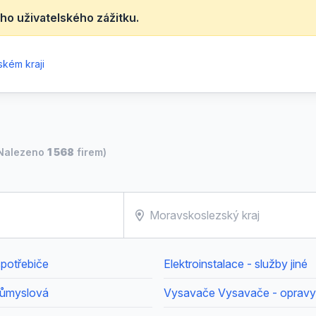
ho uživatelského zážitku.
ském kraji
Nalezeno
1 568
firem)
spotřebiče
Elektroinstalace - služby jiné
růmyslová
Vysavače Vysavače - opravy