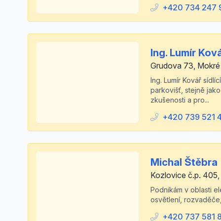
+420 734 247 
Ing. Lumír Kov
Grudova 73, Mokré
Ing. Lumír Kovář sídl
parkovišť, stejně jak
zkušenosti a pro...
+420 739 521 
Michal Štěbra
Kozlovice č.p. 405,
Podnikám v oblasti e
osvětlení, rozvaděče, 
+420 737 581 