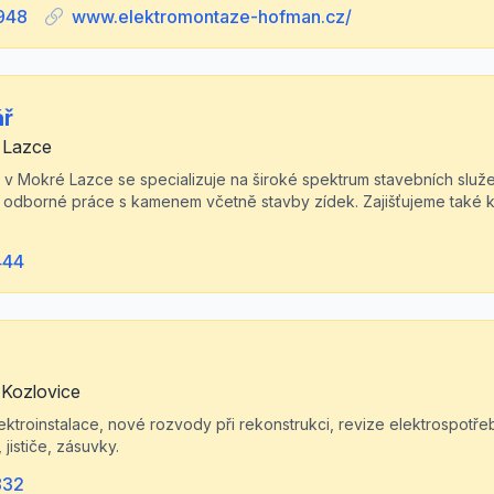
948
www.elektromontaze-hofman.cz/
ář
 Lazce
ící v Mokré Lazce se specializuje na široké spektrum stavebních služ
o odborné práce s kamenem včetně stavby zídek. Zajišťujeme také kv
444
 Kozlovice
lektroinstalace, nové rozvody při rekonstrukci, revize elektrospot
jističe, zásuvky.
832