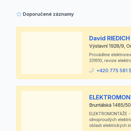
Doporučené záznamy
David RIEDICH s
Výstavní 1928/9, O
Provádíme elektrorevi
331610, revize elektr
+420 775 581 
ELEKTROMONTÁ
Bruntálská 1485/5
ELEKTROMONTÁŽE - HOF
silnoproudých elektri
oblasti elektrických in