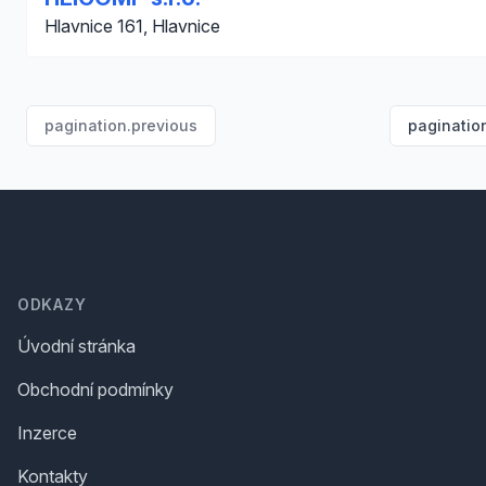
Hlavnice 161, Hlavnice
pagination.previous
paginatio
Footer
ODKAZY
Úvodní stránka
Obchodní podmínky
Inzerce
Kontakty