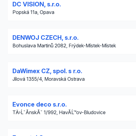
DC VISION, s.r.o.
Popská 11a, Opava
DENWOJ CZECH, s.r.o.
Bohuslava Martinů 2082, Frýdek-Místek-Místek
DaWimex CZ, spol. s r.o.
Jílová 1355/4, Moravská Ostrava
Evonce deco s.r.o.
TÄ›ĹˇĂ­nskĂˇ 1/992, HavĂ­Ĺ™ov-Bludovice