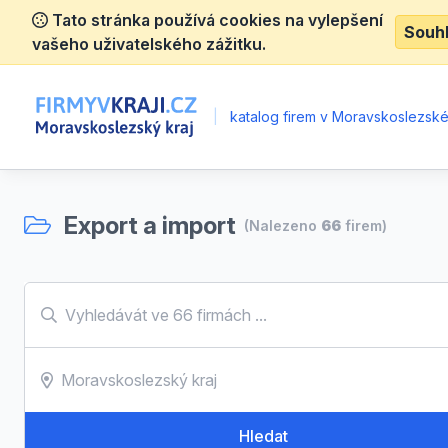
Tato stránka používá cookies na vylepšení
Souh
vašeho uživatelského zážitku.
|
katalog firem v Moravskoslezské
Export a import
(Nalezeno
66
firem)
Hledat