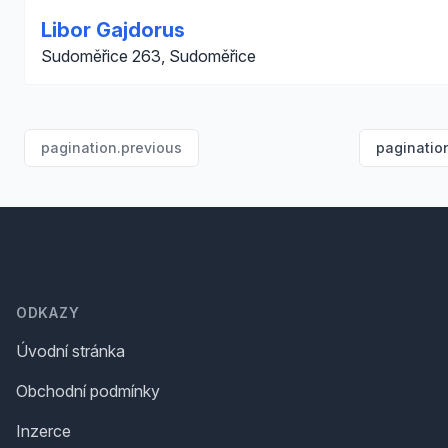
Libor Gajdorus
Sudoměřice 263, Sudoměřice
pagination.previous
paginatio
Footer
ODKAZY
Úvodní stránka
Obchodní podmínky
Inzerce