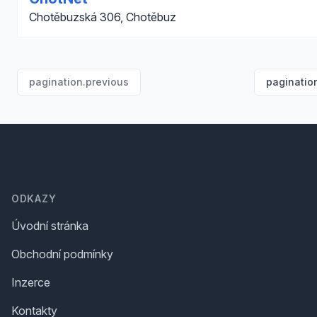
Chotěbuzská 306, Chotěbuz
pagination.previous
paginatio
Footer
ODKAZY
Úvodní stránka
Obchodní podmínky
Inzerce
Kontakty