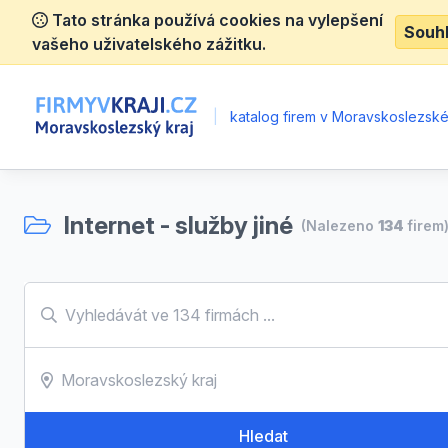
Tato stránka používá cookies na vylepšení
Souh
vašeho uživatelského zážitku.
|
katalog firem v Moravskoslezské
Internet - služby jiné
(Nalezeno
134
firem
Hledat