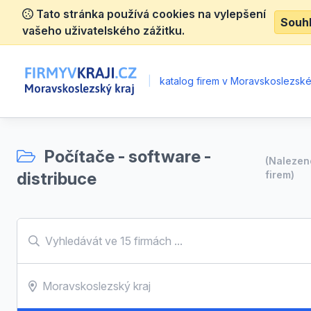
Tato stránka používá cookies na vylepšení
Souh
vašeho uživatelského zážitku.
|
katalog firem v Moravskoslezské
Počítače - software -
(Naleze
distribuce
firem)