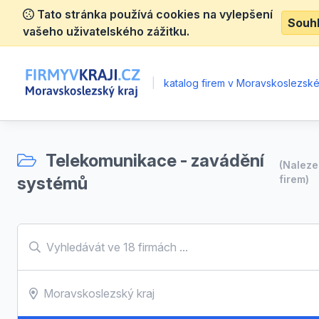
Tato stránka používá cookies na vylepšení
Souh
vašeho uživatelského zážitku.
|
katalog firem v Moravskoslezské
Telekomunikace - zavádění
(Nalez
systémů
firem)