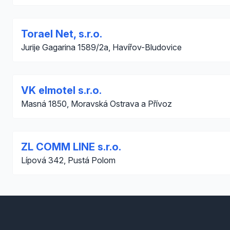
Torael Net, s.r.o.
Jurije Gagarina 1589/2a, Havířov-Bludovice
VK elmotel s.r.o.
Masná 1850, Moravská Ostrava a Přívoz
ZL COMM LINE s.r.o.
Lípová 342, Pustá Polom
Footer