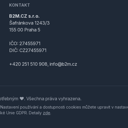
KONTAKT
B2M.CZ s.r.o.
Šafránkova 1243/3
155 00 Praha 5
IČO: 27455971
DIČ: CZ27455971
+420 251 510 908, info@b2m.cz
třebným ♥️. Všechna práva vyhrazena.
. Nastavení používání a dostupnosti cookies můžete upravit v nastav
ské Unie GDPR. Detaily
zde
.