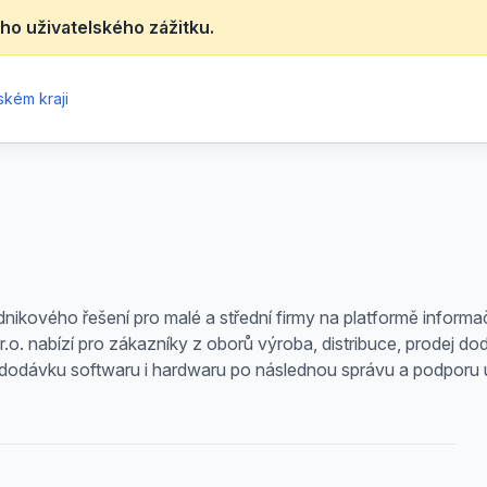
ho uživatelského zážitku.
ském kraji
nikového řešení pro malé a střední firmy na platformě infor
.o. nabízí pro zákazníky z oborů výroba, distribuce, prodej do
dodávku softwaru i hardwaru po následnou správu a podporu u