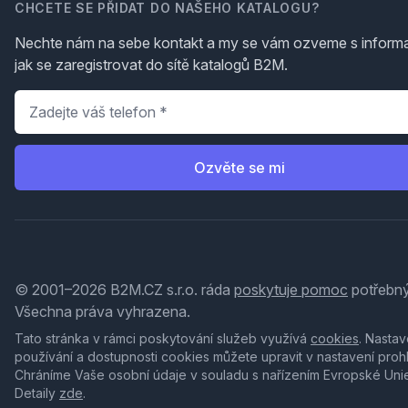
CHCETE SE PŘIDAT DO NAŠEHO KATALOGU?
Nechte nám na sebe kontakt a my se vám ozveme s inform
jak se zaregistrovat do sítě katalogů B2M.
Telefon
*
Ozvěte se mi
© 2001–2026 B2M.CZ s.r.o. ráda
poskytuje pomoc
potřebný
Všechna práva vyhrazena.
Tato stránka v rámci poskytování služeb využívá
cookies
. Nastav
používání a dostupnosti cookies můžete upravit v nastavení proh
Chráníme Vaše osobní údaje v souladu s nařízením Evropské Uni
Detaily
zde
.