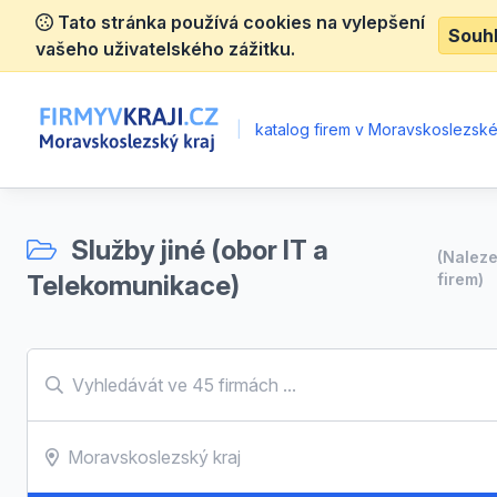
Tato stránka používá cookies na vylepšení
Souh
vašeho uživatelského zážitku.
|
katalog firem v Moravskoslezské
Služby jiné (obor IT a
(Nalez
Telekomunikace)
firem)