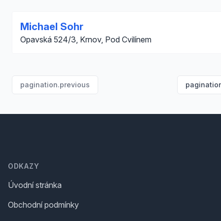
Michael Sohr
Opavská 524/3, Krnov, Pod Cvilínem
pagination.previous
paginatio
Footer
ODKAZY
Úvodní stránka
Obchodní podmínky