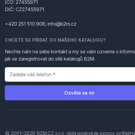
IČO: 27455971
DIČ: CZ27455971
+420 251 510 908, info@b2m.cz
CHCETE SE PŘIDAT DO NAŠEHO KATALOGU?
Nechte nám na sebe kontakt a my se vám ozveme s inform
jak se zaregistrovat do sítě katalogů B2M.
Telefon
*
Ozvěte se mi
© 2001–2026 B2M.CZ s.r.o. ráda
poskytuje pomoc
potřebný