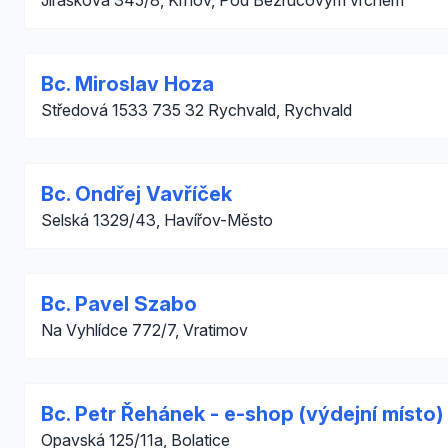
Jiráskova 345/8, Krnov, Pod Bezručovým vrchem
Bc. Miroslav Hoza
Středová 1533 735 32 Rychvald, Rychvald
Bc. Ondřej Vavříček
Selská 1329/43, Havířov-Město
Bc. Pavel Szabo
Na Vyhlídce 772/7, Vratimov
Bc. Petr Řehánek - e-shop (výdejní místo)
Opavská 125/11a, Bolatice