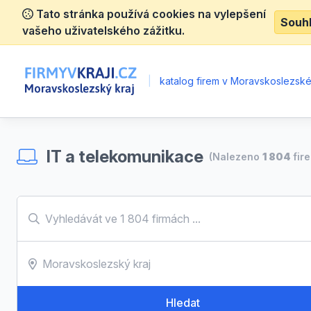
Tato stránka používá cookies na vylepšení
Souh
vašeho uživatelského zážitku.
|
katalog firem v Moravskoslezské
IT a telekomunikace
(Nalezeno
1 804
fir
Hledat