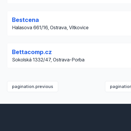
Bestcena
Halasova 661/16, Ostrava, Vítkovice
Bettacomp.cz
Sokolská 1332/47, Ostrava-Porba
pagination.previous
paginatio
Footer