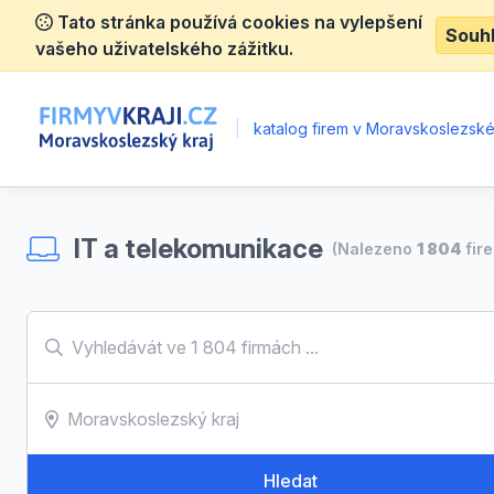
Tato stránka používá cookies na vylepšení
Souh
vašeho uživatelského zážitku.
|
katalog firem v Moravskoslezské
IT a telekomunikace
(Nalezeno
1 804
fir
Hledat