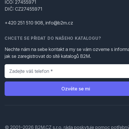
IČO: 27455971
DIČ: CZ27455971
+420 251 510 908, info@b2m.cz
CHCETE SE PŘIDAT DO NAŠEHO KATALOGU?
Nechte nám na sebe kontakt a my se vám ozveme s inform
jak se zaregistrovat do sítě katalogů B2M.
Telefon
*
Ozvěte se mi
© 2001–2026 B2M.CZ s.r.o. ráda
poskytuje pomoc
potřebný